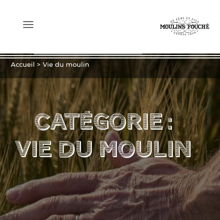
NOS FARINES
Accueil
>
Vie du moulin
NOS SERVICES
Catégorie :
NOS ENGAGEMENTS
Vie du moulin
QUI SOMMES-NOUS ?
LE JOURNAL