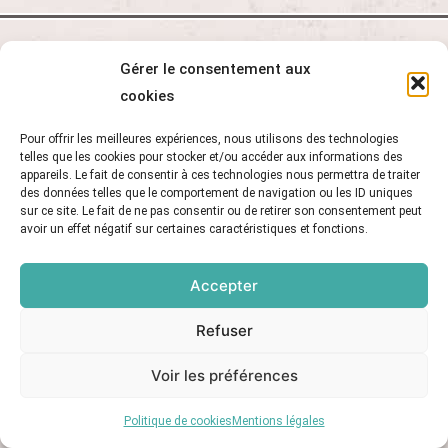
Gérer le consentement aux
cookies
Restez informé !
Pour offrir les meilleures expériences, nous utilisons des technologies
telles que les cookies pour stocker et/ou accéder aux informations des
appareils. Le fait de consentir à ces technologies nous permettra de traiter
des données telles que le comportement de navigation ou les ID uniques
sur ce site. Le fait de ne pas consentir ou de retirer son consentement peut
conditions d'utilisation
J'accepte les
avoir un effet négatif sur certaines caractéristiques et fonctions.
Votre adresse e-mail est uniquement
Accepter
utilisée pour vous envoyer notre newsletter
et des informations sur les activités de la
Refuser
Minoterie. Vous pouvez toujours utiliser le
Voir les préférences
lien de désabonnement inclus dans la
newsletter.
Politique de cookies
Mentions légales