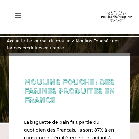
NOS FARINES
Accueil
>
Le journal du moulin
>
Moulins Fouché : des
farines produites en France
NOS SERVICES
NOS ENGAGEMENTS
Moulins Fouché : des
farines produites en
France
QUI SOMMES-NOUS ?
LE JOURNAL
La baguette de pain fait partie du
quotidien des Français. Ils sont 87% à en
consommer régulièrement et autant à