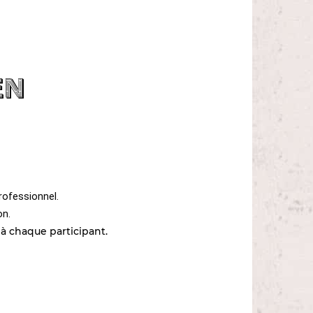
en
rofessionnel.
on.
 à chaque participant.