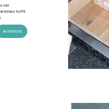
s noir
artichaut truffé
e
.
Je m’inscris