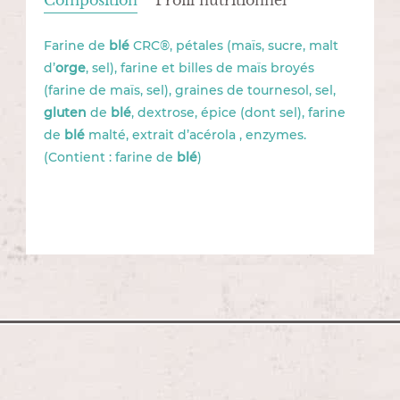
Composition
Profil nutritionnel
Farine de
blé
CRC®, pétales (maïs, sucre, malt
d’
orge
, sel), farine et billes de maïs broyés
(farine de maïs, sel), graines de tournesol, sel,
gluten
de
blé
, dextrose, épice (dont sel), farine
de
blé
malté, extrait d’acérola , enzymes.
(Contient : farine de
blé
)